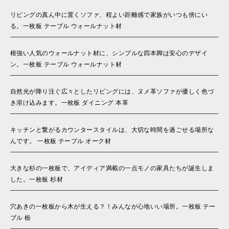
リビングの真ん中に置くソファ、程よい距離感で家族がいつも傍にい
る。一枚板 テーブル ウォールナット材
根強い人気のウォールナット材に、シンプルな四本脚は安心のデザイ
ン。一枚板 テーブル ウォールナット材
自然光が降り注ぐ広々としたリビングには、ヌメ革ソファが優しく色づ
き溶け込みます。一枚板 ダイニング 本革
キッチンと繋がるカウンタースタイルは、大切な時間を過ごせる場所な
んです。 一枚板 テーブル オーク材
大きな杉の一枚板で、アイディア満載の一点モノの家具たちが誕生しま
した。一枚板 杉材
穴あきの一枚板から木が生える？！みんなが心地いい場所。一枚板 テー
ブル 栃