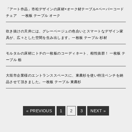
「アート作品」市松デザインの床材×オーク材テーブル×ペーパーコード
チェア 一枚板 テーブル オーク
吹き抜けの天井には、グレーベージュの色合いとスマートなデザイン家
具が、広々とした空間を生み出します。一枚板 テーブル 杉材
モルタルの床材にトチの一枚板のコーディネート、相性抜群！ 一枚板 テ
ーブル 栃
大垣市企業様のエントランススペースに、東農杉を使い特注ベンチを納
品させて頂きました。一枚板 テーブル 東農杉
« PREVIOUS
1
2
3
NEXT »