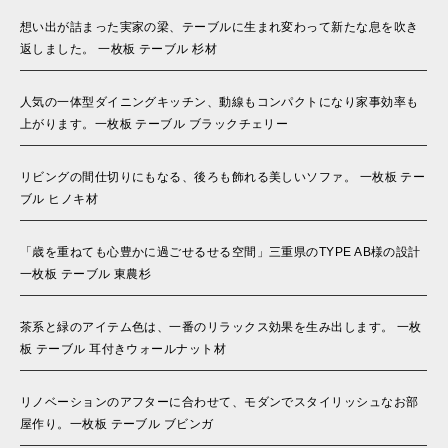
想い出が詰まった実家の梁、テーブルに生まれ変わって新たな息を吹き
返しました。 一枚板 テーブル 杉材
人気の一体型ダイニングキッチン、動線もコンパクトになり家事効率も
上がります。一枚板 テーブル ブラックチェリー
リビングの間仕切りにもなる、後ろも飾れる美しいソファ。 一枚板 テー
ブル ヒノキ材
「歳を重ねても心豊かに過ごせるせる空間」三重県のTYPE AB様の設計
一枚板 テーブル 東農杉
茶系と緑のアイテム色は、一番のリラックス効果を生み出します。 一枚
板 テーブル 耳付きウォールナット材
リノベーションのアフターに合わせて、モダンでスタイリッシュなお部
屋作り。一枚板 テーブル ブビンガ