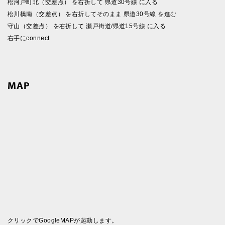
松河戸町北（交差点） を右折して 県道30号線 に入る
松川橋南（交差点） を右折してそのまま 県道30号線 を進む
守山（交差点） を右折して 瀬戸街道/県道15号線 に入る
右手にconnect
MAP
クリックでGoogleMAPが起動します。