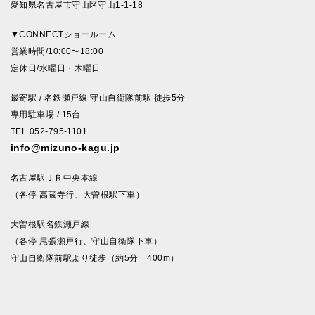
愛知県名古屋市守山区守山1-1-18
▼CONNECTショールーム
営業時間/10:00〜18:00
定休日/水曜日・木曜日
最寄駅 / 名鉄瀬戸線 守山自衛隊前駅 徒歩5分
専用駐車場 / 15台
TEL.052-795-1101
info@mizuno-kagu.jp
名古屋駅ＪＲ中央本線
（各停 高蔵寺行、大曽根駅下車）
大曽根駅名鉄瀬戸線
（各停 尾張瀬戸行、守山自衛隊下車）
守山自衛隊前駅より徒歩（約5分 400m）