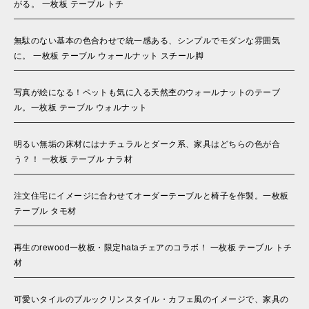
がる。 一枚板 テーブル トチ
無駄のない基本の色合わせで統一感ある、シンプルでモダンな雰囲気
に。 一枚板 テーブル ウォールナット スチール脚
写真が絵になる！ペットも気に入る天然杢のウォールナットのテーブ
ル。一枚板 テーブル ウォルナット
明るい無垢の床材にはナチュラルとダーク系、家具はどちらの色が合
う？！ 一枚板 テーブル ナラ材
注文住宅にイメージに合わせてオーダーテーブルと椅子を作製。一枚板
テーブル タモ材
再生のrewood一枚板・限定hataチェアのコラボ！ 一枚板 テーブル トチ
材
可愛いタイルのブルックリンスタイル・カフェ風のイメージで、家具の