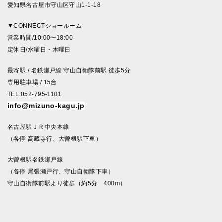
愛知県名古屋市守山区守山1-1-18
▼CONNECTショールーム
営業時間/10:00〜18:00
定休日/水曜日・木曜日
最寄駅 / 名鉄瀬戸線 守山自衛隊前駅 徒歩5分
専用駐車場 / 15台
TEL.052-795-1101
info@mizuno-kagu.jp
名古屋駅ＪＲ中央本線
（各停 高蔵寺行、大曽根駅下車）
大曽根駅名鉄瀬戸線
（各停 尾張瀬戸行、守山自衛隊下車）
守山自衛隊前駅より徒歩（約5分 400m）