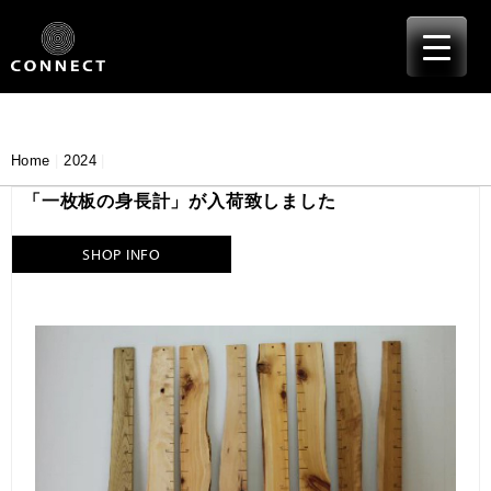
≡
Skip
to
content
Home
|
2024
|
「一枚板の身長計」が入荷致しました
SHOP INFO