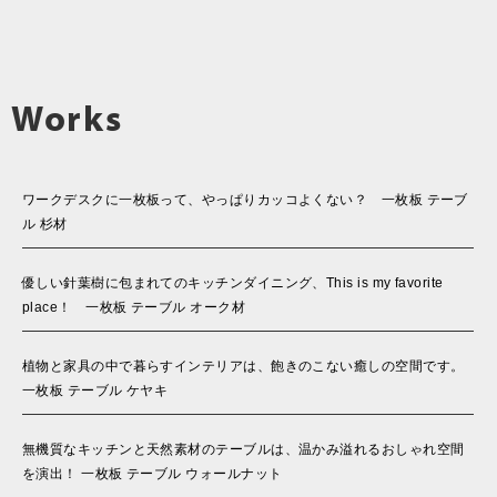
Works
ワークデスクに一枚板って、やっぱりカッコよくない？ 一枚板 テーブ
ル 杉材
優しい針葉樹に包まれてのキッチンダイニング、This is my favorite
place！ 一枚板 テーブル オーク材
植物と家具の中で暮らすインテリアは、飽きのこない癒しの空間です。
一枚板 テーブル ケヤキ
無機質なキッチンと天然素材のテーブルは、温かみ溢れるおしゃれ空間
を演出！ 一枚板 テーブル ウォールナット