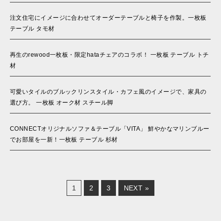
注文住宅にイメージに合わせてオーダーテーブルと椅子を作製。一枚板
テーブル タモ材
再生のrewood一枚板・限定hataチェアのコラボ！ 一枚板 テーブル トチ
材
可愛いタイルのブルックリンスタイル・カフェ風のイメージで、家具の
選び方。 一枚板 オーク材 スチール脚
CONNECTオリジナルソファ＆テーブル「VITA」 鮮やかなマリンブルー
でお部屋を一新！一枚板 テーブル 杉材
1
2
3
NEXT »