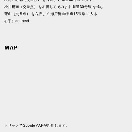
松川橋南（交差点） を右折してそのまま 県道30号線 を進む
守山（交差点） を右折して 瀬戸街道/県道15号線 に入る
右手にconnect
MAP
クリックでGoogleMAPが起動します。