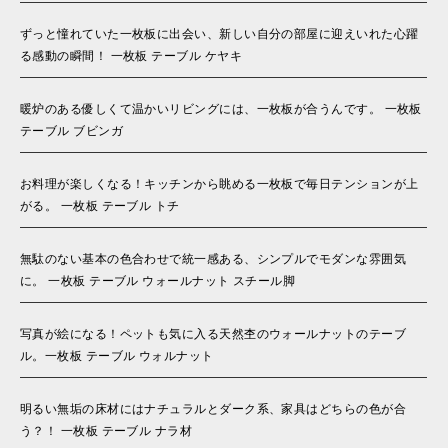
ずっと憧れていた一枚板に出会い、新しい自分の部屋に迎えいれた心躍
る感動の瞬間！ 一枚板 テーブル ケヤキ
暖炉のある優しくて温かいリビングには、一枚板が合うんです。 一枚板
テーブル ブビンガ
お料理が楽しくなる！キッチンから眺める一枚板で毎日テンションが上
がる。 一枚板 テーブル トチ
無駄のない基本の色合わせで統一感ある、シンプルでモダンな雰囲気
に。 一枚板 テーブル ウォールナット スチール脚
写真が絵になる！ペットも気に入る天然杢のウォールナットのテーブ
ル。一枚板 テーブル ウォルナット
明るい無垢の床材にはナチュラルとダーク系、家具はどちらの色が合
う？！ 一枚板 テーブル ナラ材