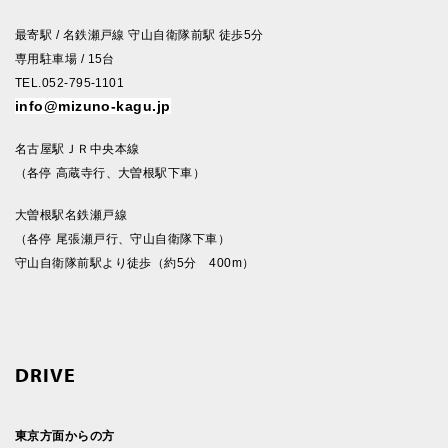
最寄駅 / 名鉄瀬戸線 守山自衛隊前駅 徒歩5分
専用駐車場 / 15台
TEL.052-795-1101
info@mizuno-kagu.jp
名古屋駅ＪＲ中央本線
（各停 高蔵寺行、大曽根駅下車）
大曽根駅名鉄瀬戸線
（各停 尾張瀬戸行、守山自衛隊下車）
守山自衛隊前駅より徒歩（約5分 400m）
DRIVE
東京方面からの方