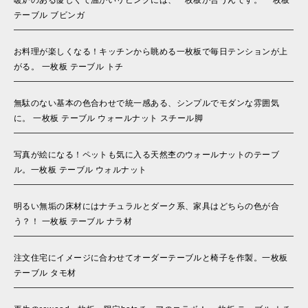
暖炉のある優しくて温かいリビングには、一枚板が合うんです。 一枚板
テーブル ブビンガ
お料理が楽しくなる！キッチンから眺める一枚板で毎日テンションが上
がる。 一枚板 テーブル トチ
無駄のない基本の色合わせで統一感ある、シンプルでモダンな雰囲気
に。 一枚板 テーブル ウォールナット スチール脚
写真が絵になる！ペットも気に入る天然杢のウォールナットのテーブ
ル。一枚板 テーブル ウォルナット
明るい無垢の床材にはナチュラルとダーク系、家具はどちらの色が合
う？！ 一枚板 テーブル ナラ材
注文住宅にイメージに合わせてオーダーテーブルと椅子を作製。一枚板
テーブル タモ材