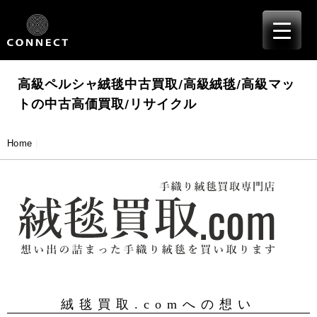
≡
Skip
to
content
高級ペルシャ絨毯中古買取/高級絨毯/高級マッ
トの中古高価買取/リサイクル
Home
|
絨毯買取.comへの想い