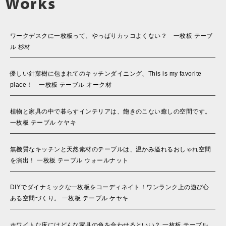
Works
ワークデスクに一枚板って、やっぱりカッコよくない？ 一枚板 テーブ
ル 杉材
優しい針葉樹に包まれてのキッチンダイニング、This is my favorite
place！ 一枚板 テーブル オーク材
植物と家具の中で暮らすインテリアは、飽きのこない癒しの空間です。
一枚板 テーブル ケヤキ
無機質なキッチンと天然素材のテーブルは、温かみ溢れるおしゃれ空間
を演出！ 一枚板 テーブル ウォールナット
DIYでダイナミックな一枚板をコーディネイト！ワンランク上の遊び心
ある空間づくり。 一枚板 テーブル ケヤキ
ホワイトな床にはどんな家具の色を合わせるといい？ 一枚板 テーブル