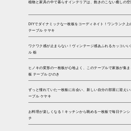
植物と家具の中で暮らすインテリアは、飽きのこない癒しの空間
DIYでダイナミックな一枚板をコーディネイト！ワンランク上
テーブル ケヤキ
ワクワク感が止まらない！ヴィンテージ感あふれるカッコいい部
ル 栃
ヒノキの変形の一枚板が心地よく、このテーブルで家族が集ま
板 テーブル ひのき
ずっと憧れていた一枚板に出会い、新しい自分の部屋に迎えいれ
ーブル ケヤキ
お料理が楽しくなる！キッチンから眺める一枚板で毎日テンショ
チ