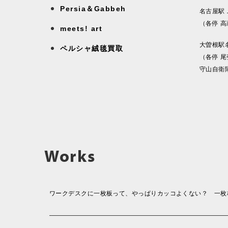
Persia＆Gabbeh
名古屋駅
（各停 
meets! art
大曽根駅
ペルシャ絨毯買取
（各停 
守山自衛
Works
ワークデスクに一枚板って、やっぱりカッコよくない？ 一枚板