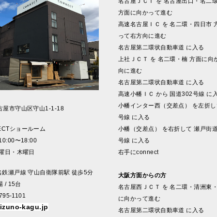
名古屋ＪＣＴ を 名古屋出口・名二
方面に向かって進む
高速名古屋ＩＣ を 名二環・四日市 
って右方向に進む
名古屋第二環状自動車道 に入る
上社ＪＣＴ を 名二環・楠 方面に向
向に進む
名古屋第二環状自動車道 に入る
高速小幡ＩＣ から 国道302号線 に
小幡インター西（交差点） を左折して
屋市守山区守山1-1-18
号線 に入る
ECTショールーム
小幡（交差点） を右折して 瀬戸街道
0:00〜18:00
号線 に入る
水曜日・木曜日
右手にconnect
 名鉄瀬戸線 守山自衛隊前駅 徒歩5分
大阪方面からの方
/ 15台
名古屋西ＪＣＴ を 名二環・清洲東・
795-1101
に向かって進む
izuno-kagu.jp
名古屋第二環状自動車道 に入る