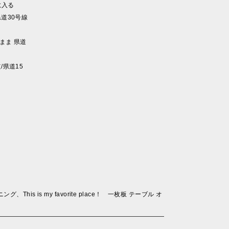
に入る
道30号線
まま 県道
/県道15
is is my favorite place！ 一枚板 テーブル オ