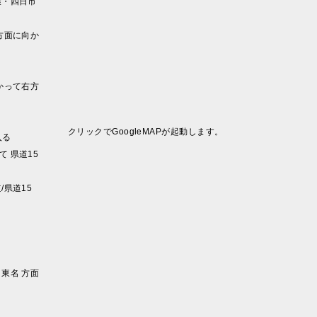
環・四日市
方面に向か
かって右方
クリックでGoogleMAPが起動します。
入る
 県道15
/県道15
東名 方面