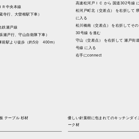
高速松河戸ＩＣ から 国道302号線 
ＪＲ中央本線
松河戸町北（交差点） を右折して 県
高蔵寺行、大曽根駅下車）
に入る
松川橋南（交差点） を右折してその
名鉄瀬戸線
30号線 を進む
尾張瀬戸行、守山自衛隊下車）
守山（交差点） を右折して 瀬戸街道
隊前駅より徒歩（約5分 400m）
号線 に入る
右手にconnect
 テーブル 杉材
優しい針葉樹に包まれてのキッチンダイニング、Th
ーク材