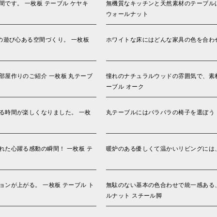
です。 一枚板 テーブル ケヤキ
無機質なキッチンと天然素材のテーブルは
ウォールナット
の遊び心ある空間づくり。 一枚板
ホワイトな床にはどんな家具の色を合わせ
屋作りのご紹介 一枚板 丸テーブ
憧れのナチュラルウッドの雰囲気で、素材
ーブル オーク
る時間が楽しくなりました。 一枚
丸テーブルにはバラバラの椅子を選ぼう！
た心躍る感動の瞬間！ 一枚板 テ
暖炉のある優しくて温かいリビングには、
ンが上がる。 一枚板 テーブル ト
無駄のない基本の色合わせで統一感ある、
ルナット スチール脚