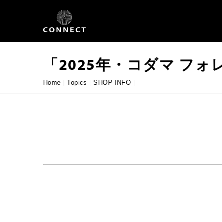
Skip
to
content
「2025年・コダマ フォ
Home
|
Topics
|
SHOP INFO
|