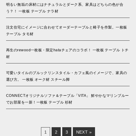
明るい無垢の床材にはナチュラルとダーク系、家具はどちらの色が合
う？！ 一枚板 テーブル ナラ材
注文住宅にイメージに合わせてオーダーテーブルと椅子を作製。一枚板
テーブル タモ材
再生のrewood一枚板・限定hataチェアのコラボ！ 一枚板 テーブル トチ
材
可愛いタイルのブルックリンスタイル・カフェ風のイメージで、家具の
選び方。 一枚板 オーク材 スチール脚
CONNECTオリジナルソファ＆テーブル「VITA」 鮮やかなマリンブルー
でお部屋を一新！一枚板 テーブル 杉材
1
2
3
NEXT »