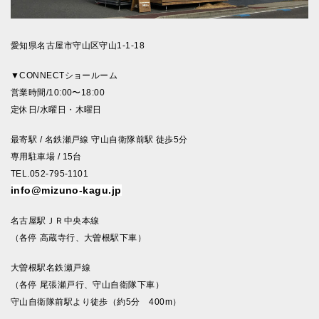
愛知県名古屋市守山区守山1-1-18
▼CONNECTショールーム
営業時間/10:00〜18:00
定休日/水曜日・木曜日
最寄駅 / 名鉄瀬戸線 守山自衛隊前駅 徒歩5分
専用駐車場 / 15台
TEL.052-795-1101
info@mizuno-kagu.jp
名古屋駅ＪＲ中央本線
（各停 高蔵寺行、大曽根駅下車）
大曽根駅名鉄瀬戸線
（各停 尾張瀬戸行、守山自衛隊下車）
守山自衛隊前駅より徒歩（約5分 400m）