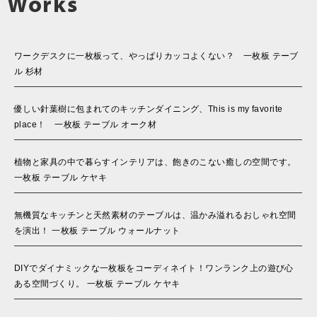
Works
ワークデスクに一枚板って、やっぱりカッコよくない？ 一枚板 テーブ
ル 杉材
優しい針葉樹に包まれてのキッチンダイニング、This is my favorite
place！ 一枚板 テーブル オーク材
植物と家具の中で暮らすインテリアは、飽きのこない癒しの空間です。
一枚板 テーブル ケヤキ
無機質なキッチンと天然素材のテーブルは、温かみ溢れるおしゃれ空間
を演出！ 一枚板 テーブル ウォールナット
DIYでダイナミックな一枚板をコーディネイト！ワンランク上の遊び心
ある空間づくり。 一枚板 テーブル ケヤキ