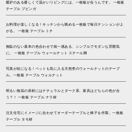
暖炉のある優しくて温かいリビングには、一枚板が合うんです。 一枚板
テーブル ブビンガ
お料理が楽しくなる！キッチンから眺める一枚板で毎日テンションが上
がる。 一枚板 テーブル トチ
無駄のない基本の色合わせで統一感ある、シンプルでモダンな雰囲気
に。 一枚板 テーブル ウォールナット スチール脚
写真が絵になる！ペットも気に入る天然杢のウォールナットのテーブ
ル。一枚板 テーブル ウォルナット
明るい無垢の床材にはナチュラルとダーク系、家具はどちらの色が合
う？！ 一枚板 テーブル ナラ材
注文住宅にイメージに合わせてオーダーテーブルと椅子を作製。一枚板
テーブル タモ材