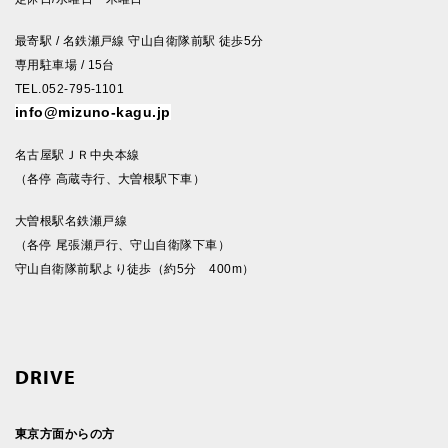
最寄駅 / 名鉄瀬戸線 守山自衛隊前駅 徒歩5分
専用駐車場 / 15台
TEL.052-795-1101
info@mizuno-kagu.jp
名古屋駅ＪＲ中央本線
（各停 高蔵寺行、大曽根駅下車）
大曽根駅名鉄瀬戸線
（各停 尾張瀬戸行、守山自衛隊下車）
守山自衛隊前駅より徒歩（約5分 400m）
DRIVE
東京方面からの方