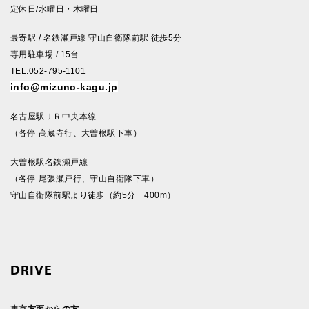
定休日/水曜日・木曜日
最寄駅 / 名鉄瀬戸線 守山自衛隊前駅 徒歩5分
専用駐車場 / 15台
TEL.052-795-1101
info@mizuno-kagu.jp
名古屋駅ＪＲ中央本線
（各停 高蔵寺行、大曽根駅下車）
大曽根駅名鉄瀬戸線
（各停 尾張瀬戸行、守山自衛隊下車）
守山自衛隊前駅より徒歩（約5分 400m）
DRIVE
東京方面からの方