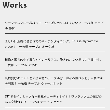
Works
ワークデスクに一枚板って、やっぱりカッコよくない？ 一枚板 テーブ
ル 杉材
優しい針葉樹に包まれてのキッチンダイニング、This is my favorite
place！ 一枚板 テーブル オーク材
植物と家具の中で暮らすインテリアは、飽きのこない癒しの空間です。
一枚板 テーブル ケヤキ
無機質なキッチンと天然素材のテーブルは、温かみ溢れるおしゃれ空間
を演出！ 一枚板 テーブル ウォールナット
DIYでダイナミックな一枚板をコーディネイト！ワンランク上の遊び心
ある空間づくり。 一枚板 テーブル ケヤキ