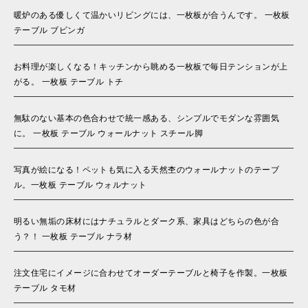
暖炉のある優しくて温かいリビングには、一枚板が合うんです。 一枚板
テーブル ブビンガ
お料理が楽しくなる！キッチンから眺める一枚板で毎日テンションが上
がる。 一枚板 テーブル トチ
無駄のない基本の色合わせで統一感ある、シンプルでモダンな雰囲気
に。 一枚板 テーブル ウォールナット スチール脚
写真が絵になる！ペットも気に入る天然杢のウォールナットのテーブ
ル。一枚板 テーブル ウォルナット
明るい無垢の床材にはナチュラルとダーク系、家具はどちらの色が合
う？！ 一枚板 テーブル ナラ材
注文住宅にイメージに合わせてオーダーテーブルと椅子を作製。一枚板
テーブル タモ材