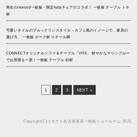
再生のrewood一枚板・限定hataチェアのコラボ！ 一枚板 テーブル トチ
材
可愛いタイルのブルックリンスタイル・カフェ風のイメージで、家具の
選び方。 一枚板 オーク材 スチール脚
CONNECTオリジナルソファ＆テーブル「VITA」 鮮やかなマリンブルー
でお部屋を一新！一枚板 テーブル 杉材
1
2
3
NEXT »
Copyright(C)コネクト名古屋家具一枚板ショールーム 2025.