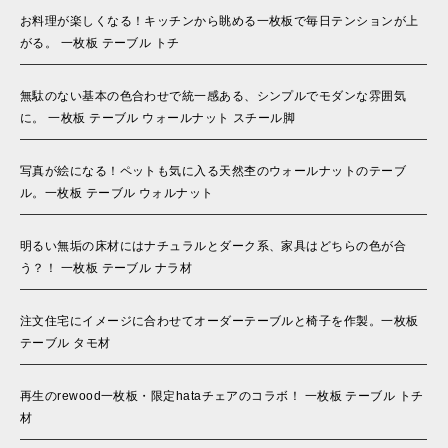
お料理が楽しくなる！キッチンから眺める一枚板で毎日テンションが上
がる。 一枚板 テーブル トチ
無駄のない基本の色合わせで統一感ある、シンプルでモダンな雰囲気
に。 一枚板 テーブル ウォールナット スチール脚
写真が絵になる！ペットも気に入る天然杢のウォールナットのテーブ
ル。一枚板 テーブル ウォルナット
明るい無垢の床材にはナチュラルとダーク系、家具はどちらの色が合
う？！ 一枚板 テーブル ナラ材
注文住宅にイメージに合わせてオーダーテーブルと椅子を作製。一枚板
テーブル タモ材
再生のrewood一枚板・限定hataチェアのコラボ！ 一枚板 テーブル トチ
材