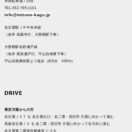
専用駐車場 / 15台
TEL.052-795-1101
info@mizuno-kagu.jp
名古屋駅ＪＲ中央本線
（各停 高蔵寺行、大曽根駅下車）
大曽根駅名鉄瀬戸線
（各停 尾張瀬戸行、守山自衛隊下車）
守山自衛隊前駅より徒歩（約5分 400m）
DRIVE
東京方面からの方
名古屋ＪＣＴ を 名古屋出口・名二環・四日市 方面に向かって進む
高速名古屋ＩＣ を 名二環・四日市 方面に向かって右方向に進む
名古屋第二環状自動車道 に入る