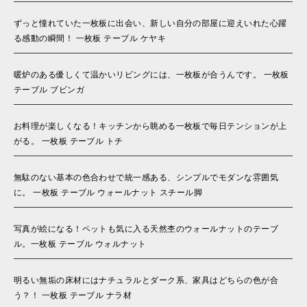
ずっと憧れていた一枚板に出会い、新しい自分の部屋に迎えいれた心躍
る感動の瞬間！ 一枚板 テーブル ケヤキ
暖炉のある優しくて温かいリビングには、一枚板が合うんです。 一枚板
テーブル ブビンガ
お料理が楽しくなる！キッチンから眺める一枚板で毎日テンションが上
がる。 一枚板 テーブル トチ
無駄のない基本の色合わせで統一感ある、シンプルでモダンな雰囲気
に。 一枚板 テーブル ウォールナット スチール脚
写真が絵になる！ペットも気に入る天然杢のウォールナットのテーブ
ル。一枚板 テーブル ウォルナット
明るい無垢の床材にはナチュラルとダーク系、家具はどちらの色が合
う？！ 一枚板 テーブル ナラ材