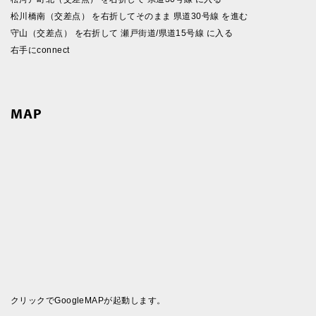
松川橋南（交差点） を右折してそのまま 県道30号線 を進む
守山（交差点） を右折して 瀬戸街道/県道15号線 に入る
右手にconnect
MAP
クリックでGoogleMAPが起動します。