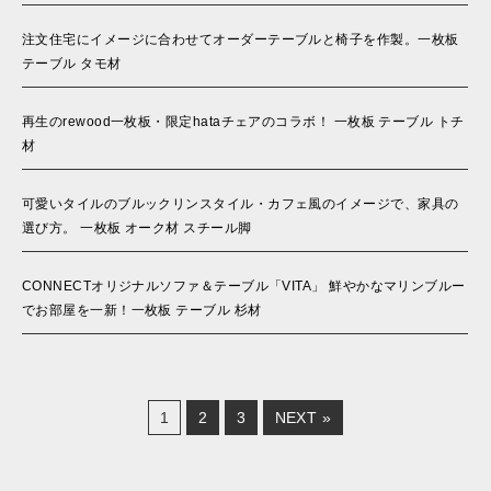
注文住宅にイメージに合わせてオーダーテーブルと椅子を作製。一枚板
テーブル タモ材
再生のrewood一枚板・限定hataチェアのコラボ！ 一枚板 テーブル トチ
材
可愛いタイルのブルックリンスタイル・カフェ風のイメージで、家具の
選び方。 一枚板 オーク材 スチール脚
CONNECTオリジナルソファ＆テーブル「VITA」 鮮やかなマリンブルー
でお部屋を一新！一枚板 テーブル 杉材
1
2
3
NEXT »