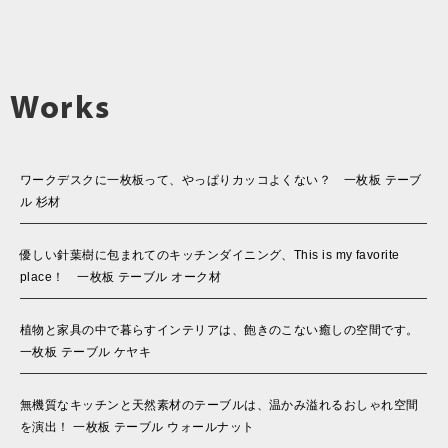
Works
ワークデスクに一枚板って、やっぱりカッコよくない？ 一枚板 テーブ
ル 杉材
優しい針葉樹に包まれてのキッチンダイニング、This is my favorite
place！ 一枚板 テーブル オーク材
植物と家具の中で暮らすインテリアは、飽きのこない癒しの空間です。
一枚板 テーブル ケヤキ
無機質なキッチンと天然素材のテーブルは、温かみ溢れるおしゃれ空間
を演出！ 一枚板 テーブル ウォールナット