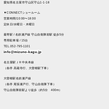
愛知県名古屋市守山区守山1-1-18
▼CONNECTショールーム
営業時間/10:00〜18:00
定休日/水曜日・木曜日
最寄駅 / 名鉄瀬戸線 守山自衛隊前駅 徒歩5分
専用駐車場 / 15台
TEL.052-795-1101
info@mizuno-kagu.jp
名古屋駅ＪＲ中央本線
（各停 高蔵寺行、大曽根駅下車）
大曽根駅名鉄瀬戸線
（各停 尾張瀬戸行、守山自衛隊下車）
守山自衛隊前駅より徒歩（約5分 400m）