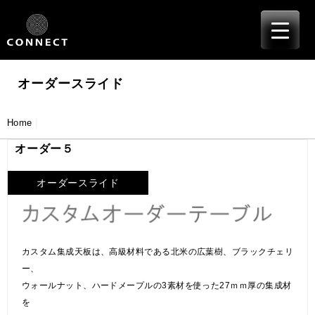
≡
Skip
to
content
オーダースライド
Home
|
オーダー５
オーダースライド
カスタム集成天板は、高級材料である北米の広葉樹、ブラックチェリ
ー、
ウォールナット、ハードメープルの3素材を使った27ｍｍ厚の集成材
を