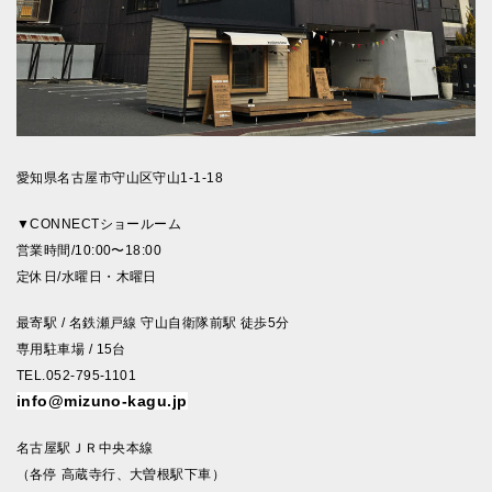
愛知県名古屋市守山区守山1-1-18
▼CONNECTショールーム
営業時間/10:00〜18:00
定休日/水曜日・木曜日
最寄駅 / 名鉄瀬戸線 守山自衛隊前駅 徒歩5分
専用駐車場 / 15台
TEL.052-795-1101
info@mizuno-kagu.jp
名古屋駅ＪＲ中央本線
（各停 高蔵寺行、大曽根駅下車）