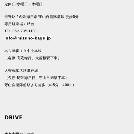
定休日/水曜日・木曜日
最寄駅 / 名鉄瀬戸線 守山自衛隊前駅 徒歩5分
専用駐車場 / 15台
TEL.052-795-1101
info@mizuno-kagu.jp
名古屋駅ＪＲ中央本線
（各停 高蔵寺行、大曽根駅下車）
大曽根駅名鉄瀬戸線
（各停 尾張瀬戸行、守山自衛隊下車）
守山自衛隊前駅より徒歩（約5分 400m）
DRIVE