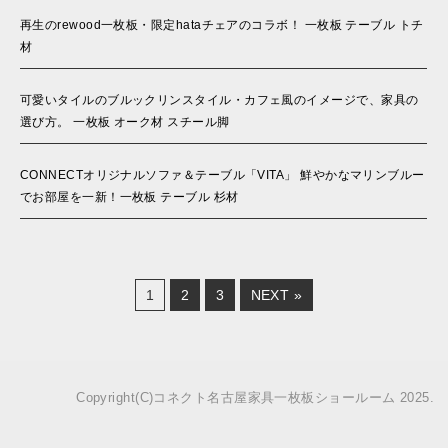
再生のrewood一枚板・限定hataチェアのコラボ！ 一枚板 テーブル トチ
材
可愛いタイルのブルックリンスタイル・カフェ風のイメージで、家具の
選び方。 一枚板 オーク材 スチール脚
CONNECTオリジナルソファ＆テーブル「VITA」 鮮やかなマリンブルー
でお部屋を一新！一枚板 テーブル 杉材
1
2
3
NEXT »
Copyright(C)コネクト名古屋家具一枚板ショールーム 2025.