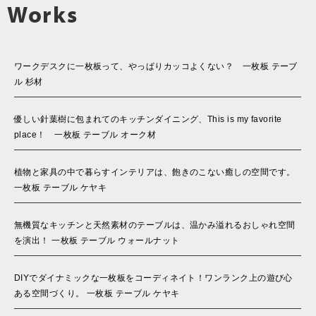
Works
ワークデスクに一枚板って、やっぱりカッコよくない？ 一枚板 テーブ
ル 杉材
優しい針葉樹に包まれてのキッチンダイニング、This is my favorite
place！ 一枚板 テーブル オーク材
植物と家具の中で暮らすインテリアは、飽きのこない癒しの空間です。
一枚板 テーブル ケヤキ
無機質なキッチンと天然素材のテーブルは、温かみ溢れるおしゃれ空間
を演出！ 一枚板 テーブル ウォールナット
DIYでダイナミックな一枚板をコーディネイト！ワンランク上の遊び心
ある空間づくり。 一枚板 テーブル ケヤキ