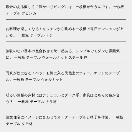
暖炉のある優しくて温かいリビングには、一枚板が合うんです。 一枚板
テーブル ブビンガ
お料理が楽しくなる！キッチンから眺める一枚板で毎日テンションが上
がる。 一枚板 テーブル トチ
無駄のない基本の色合わせで統一感ある、シンプルでモダンな雰囲気
に。 一枚板 テーブル ウォールナット スチール脚
写真が絵になる！ペットも気に入る天然杢のウォールナットのテーブ
ル。一枚板 テーブル ウォルナット
明るい無垢の床材にはナチュラルとダーク系、家具はどちらの色が合
う？！ 一枚板 テーブル ナラ材
注文住宅にイメージに合わせてオーダーテーブルと椅子を作製。一枚板
テーブル タモ材