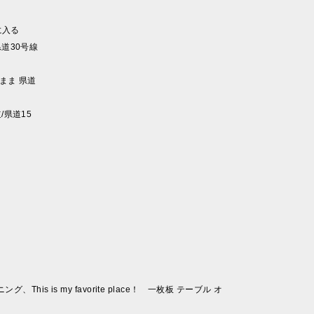
に入る
道30号線
まま 県道
/県道15
is is my favorite place！ 一枚板 テーブル オ