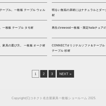
ーブル。一枚板 テーブル ウォル
明るい無垢の床材にはナチュラルとダーク
材
一枚板 テーブル タモ材
再生のrewood一枚板・限定hataチェア
家具の選び方。 一枚板 オーク材
CONNECTオリジナルソファ＆テーブル
テーブル 杉材
1
2
3
NEXT »
Copyright(C)コネクト名古屋家具一枚板ショールーム 2025