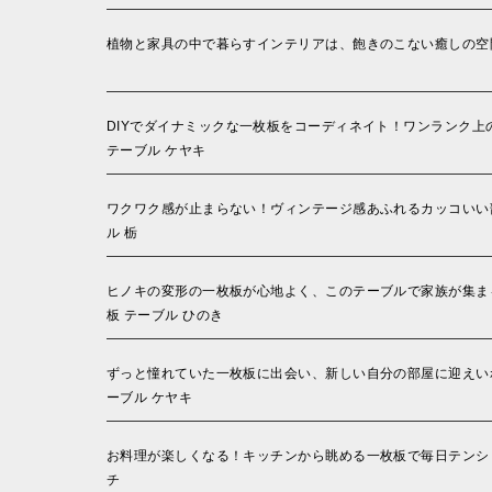
植物と家具の中で暮らすインテリアは、飽きのこない癒しの空間
DIYでダイナミックな一枚板をコーディネイト！ワンランク上
テーブル ケヤキ
ワクワク感が止まらない！ヴィンテージ感あふれるカッコいい部
ル 栃
ヒノキの変形の一枚板が心地よく、このテーブルで家族が集ま
板 テーブル ひのき
ずっと憧れていた一枚板に出会い、新しい自分の部屋に迎えいれ
ーブル ケヤキ
お料理が楽しくなる！キッチンから眺める一枚板で毎日テンショ
チ