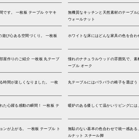
です。 一枚板 テーブル ケヤキ
無機質なキッチンと天然素材のテーブルは
ウォールナット
の遊び心ある空間づくり。 一枚板
ホワイトな床にはどんな家具の色を合わせ
屋作りのご紹介 一枚板 丸テーブ
憧れのナチュラルウッドの雰囲気で、素材
ーブル オーク
る時間が楽しくなりました。 一枚
丸テーブルにはバラバラの椅子を選ぼう！
た心躍る感動の瞬間！ 一枚板 テ
暖炉のある優しくて温かいリビングには、
ンが上がる。 一枚板 テーブル ト
無駄のない基本の色合わせで統一感ある、
ルナット スチール脚