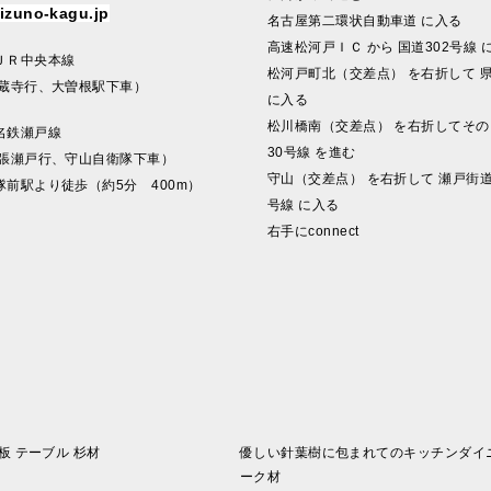
izuno-kagu.jp
名古屋第二環状自動車道 に入る
高速松河戸ＩＣ から 国道302号線 
ＪＲ中央本線
松河戸町北（交差点） を右折して 県
高蔵寺行、大曽根駅下車）
に入る
松川橋南（交差点） を右折してその
名鉄瀬戸線
30号線 を進む
尾張瀬戸行、守山自衛隊下車）
守山（交差点） を右折して 瀬戸街道
隊前駅より徒歩（約5分 400m）
号線 に入る
右手にconnect
 テーブル 杉材
優しい針葉樹に包まれてのキッチンダイニング、Th
ーク材