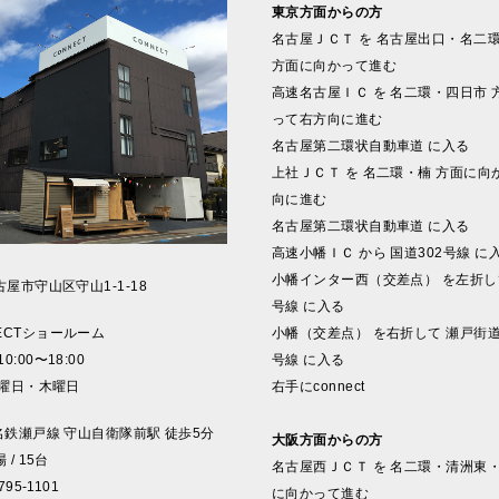
東京方面からの方
名古屋ＪＣＴ を 名古屋出口・名二
方面に向かって進む
高速名古屋ＩＣ を 名二環・四日市 
って右方向に進む
名古屋第二環状自動車道 に入る
上社ＪＣＴ を 名二環・楠 方面に向
向に進む
名古屋第二環状自動車道 に入る
高速小幡ＩＣ から 国道302号線 に
小幡インター西（交差点） を左折して
屋市守山区守山1-1-18
号線 に入る
ECTショールーム
小幡（交差点） を右折して 瀬戸街道
0:00〜18:00
号線 に入る
水曜日・木曜日
右手にconnect
 名鉄瀬戸線 守山自衛隊前駅 徒歩5分
大阪方面からの方
/ 15台
名古屋西ＪＣＴ を 名二環・清洲東・
795-1101
に向かって進む