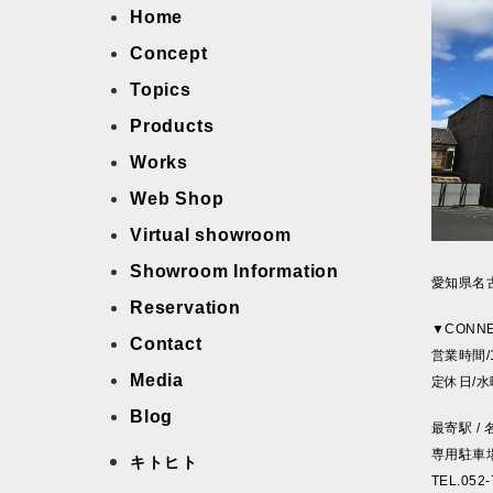
Home
Concept
Topics
Products
Works
Web Shop
Virtual showroom
Showroom Information
愛知県名古
Reservation
▼CONN
Contact
営業時間/1
Media
定休日/
Blog
最寄駅 /
専用駐車場 
キトヒト
TEL.052-