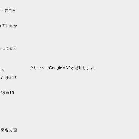
環・四日市
方面に向か
かって右方
クリックでGoogleMAPが起動します。
入る
 県道15
/県道15
東名 方面